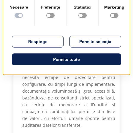
Filosofia organizației
...este de a oferi o abordare complet diferită
față de concurență. În acest sens, sistemul
integrat EMSYS - Enterprise Management
SYStem - depășește și se diferențiază total de
aplicațiile construite pe module separate, care
necesită echipe de dezvoltare pentru
configurare, cu timpi lungi de implementare,
documentație voluminoasă și greu accesibilă,
bazându-se pe consultanți strict specializați,
cu cerințe de memorare a ID-urilor și
cunoașterea combinațiilor permise din liste
de valori, cu eforturi umane sporite pentru
auditarea datelor transferate.