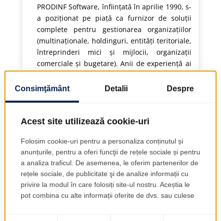
PRODINF Software, înființată în aprilie 1990, s-
a poziționat pe piață ca furnizor de soluții
complete pentru gestionarea organizațiilor
(multinaționale, holdinguri, entități teritoriale,
întreprinderi mici și mijlocii, organizații
comerciale și bugetare). Anii de experiență ai
PRODINF Software în cercetare și inovare au
transformat EMSYS - Enterprise Management
SYStem - într-un sistem informatic bazat pe
web, în timp real, robust, de înaltă
performanță și unic pentru diverse industrii:
Asigurări, Construcții, Utilități, Universități,
Sectorul public, Producția alimentară,
Producție, Extracția de petrol și gaze, Comerț
cu amănuntul, Distribuție.