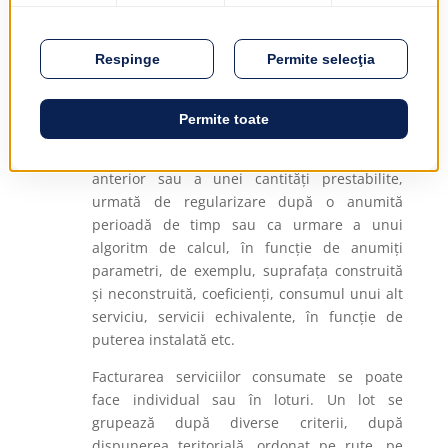
servicii. În procesul de facturare, în cazul
modificării tarifelor, influența asupra
serviciilor consumate este gestionată automat
de aplicație.
Serviciile consumate se măsoară cu: contoare,
în sistemul de tarifare sau de abonament, în
sistemul de estimare, pe baza consumului
anterior sau a unei cantități prestabilite,
urmată de regularizare după o anumită
perioadă de timp sau ca urmare a unui
algoritm de calcul, în funcție de anumiți
parametri, de exemplu, suprafața construită
și neconstruită, coeficienți, consumul unui alt
serviciu, servicii echivalente, în funcție de
puterea instalată etc.
Facturarea serviciilor consumate se poate
face individual sau în loturi. Un lot se
grupează după diverse criterii, după
dispunerea teritorială, ordonat pe rute, pe