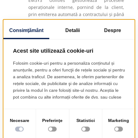
EMSYS Utilities gestionează procesele
operaționale interne, pornind de la client,
prin emiterea automată a contractului și până
la recuperarea eventualelor creanțe, aceste
operațiuni fiind reflectate în tranzacțiile
contabile și, implicit, în rapoartele de
management, oferind instrumente pentru
analiza rentabilității și a structurii costurilor.
Integrat cu managementul financiar al
organizației, acesta reflectă fenomenele pe
dimensiuni de analiză pentru management:
centre de profit, linii de afaceri, obiecte de
cost etc.
Pentru a automatiza procesele, serviciile și
taxele aferente sunt gestionate în pachete.
Pachetele de servicii și taxele acționează în
perioada de valabilitate. Se utilizează servicii
de sine stătătoare sau servicii care sunt
determinate în funcție de consumul altor