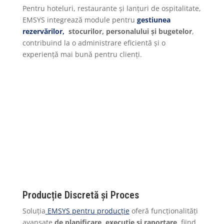
Pentru hoteluri, restaurante și lanțuri de ospitalitate,
EMSYS integrează module pentru
gestiunea
rezervărilor,
stocurilor, personalului și bugetelor
,
contribuind la o administrare eficientă și o
experiență mai bună pentru clienți.
Producție Discretă și Proces
Soluția
EMSYS pentru producție
oferă funcționalități
avansate
de planificare, execuție și
raportare,
fiind