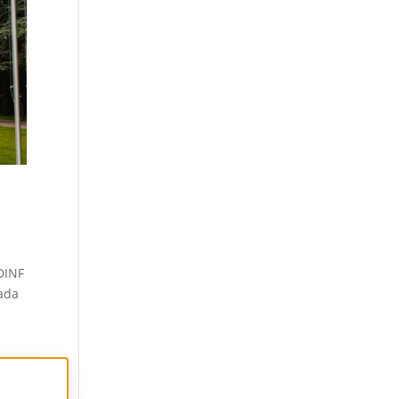
DINF
oada