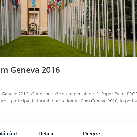
om Geneva 2016
om Geneve 2016 b3lineicon|b3icon-paper-plane||Paper Plane PRO
e a participat la târgul internațional eCom Geneve 2016, în peri