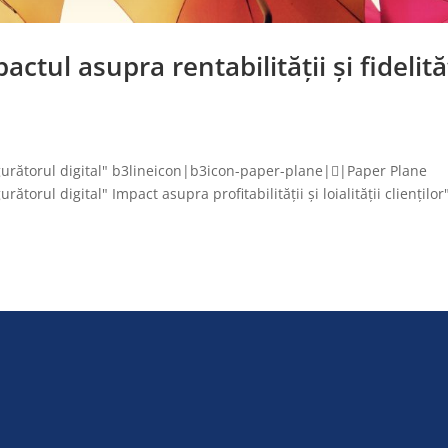
actul asupra rentabilității și fidelită
urătorul digital" b3lineicon|b3icon-paper-plane||Paper Plane
orul digital" Impact asupra profitabilității și loialității clienților