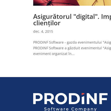
Asigurătorul "digital". Imp
clienților
dec. 4, 2015
PRODINF Software - gazda evenimentului "Asig
PRODINF Software a găzduit evenimentul "Asigurăt
eveniment organizat în...