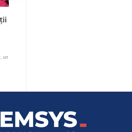
ții
", un