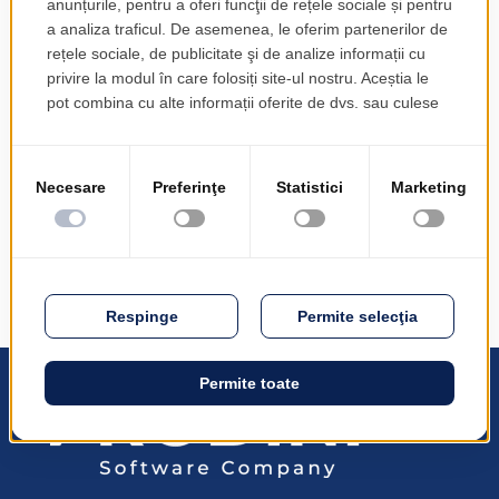
Asigurătorul "digital". Impactul asupra
rentabilității și fidelității clienților
dec. 4, 2015
PRODINF Software - gazda evenimentului
"Asigurătorul digital" b3lineicon|b3icon-paper-
plane||Paper Plane PRODINF Software a găzduit
evenimentul "Asigurătorul digital" Impact asupra
profitabilității și loialității clienților", un eveniment
organizat în...