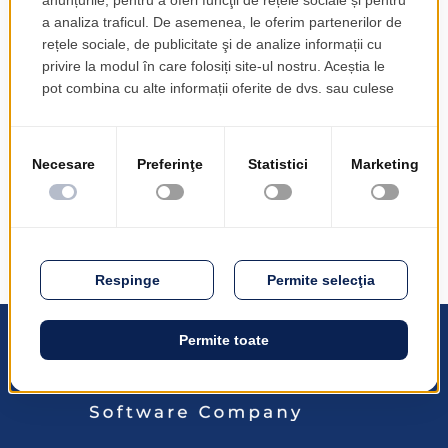
rentabilității și fidelității clienților
dec. 4, 2015
PRODINF Software - gazda evenimentului
"Asigurătorul digital" b3lineicon|b3icon-paper-
plane||Paper Plane PRODINF Software a găzduit
evenimentul "Asigurătorul digital" Impact asupra
profitabilității și loialității clienților", un eveniment
organizat în...