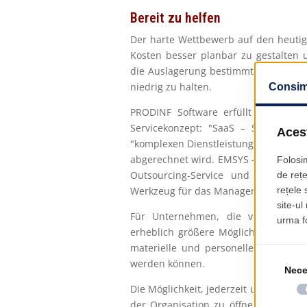
Bereit zu helfen
Der harte Wettbewerb auf den heutig
Kosten besser planbar zu gestalten 
die Auslagerung bestimmter Dienstle
niedrig zu halten.
PRODINF Software erfüllt die Bedü
Servicekonzept: "SaaS – Software as
"komplexen Dienstleistung wie Strom
abgerechnet wird. EMSYS – SaaS ist 
Outsourcing-Service und nutzt E
Werkzeug für das Management von Or
Für Unternehmen, die von der EMSY
erheblich größere Möglichkeiten zur 
materielle und personelle Ressource
werden können.
Die Möglichkeit, jederzeit und mit mi
der Organisation zu öffnen, und di