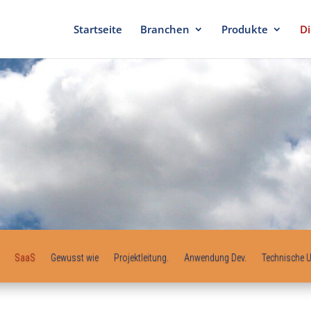
Startseite
Branchen
Produkte
Di
SaaS
Gewusst wie
Projektleitung.
Anwendung Dev.
Technische U