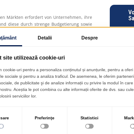
V
en Märkten erfordert von Unternehmen, ihre
S
und diese durch strenge Budgetierung sowie
istungen auf Basis monatlicher Abonnements
rfnisse seiner Kunden durch ein modernes
 a Service", d. h. die Bereitstellung einer
", die monatlich entsprechend dem Verbrauch
der von unserem Unternehmen angebotene IT-
MSYS – Enterprise Management System als
ganisationen.
S-SaaS-Lösung profitieren, eröffnen sich
Expansion und Diversifizierung, da wertvolle
n wieder auf das Kerngeschäft konzentriert
nimaler IT&C-Infrastruktur neue Arbeitspunkte
e Verwaltung von Prozessen mit einem hohen