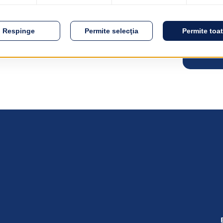
ährleisten die Realisierung einer effizienten
 das Smartphone.
ür die Nutzung von EMSYS – SaaS entschieden
ormalen Computer und einen Internetzugang,