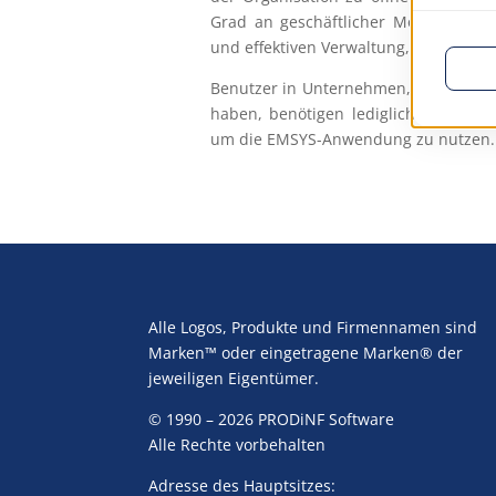
Grad an geschäftlicher Mobilität gew
und effektiven Verwaltung, auch über
Benutzer in Unternehmen, die sich f
haben, benötigen lediglich einen n
um die EMSYS-Anwendung zu nutzen.
Alle Logos, Produkte und Firmennamen sind
Marken™ oder eingetragene Marken® der
jeweiligen Eigentümer.
© 1990 – 2026 PRODiNF Software
Alle Rechte vorbehalten
Adresse des Hauptsitzes: