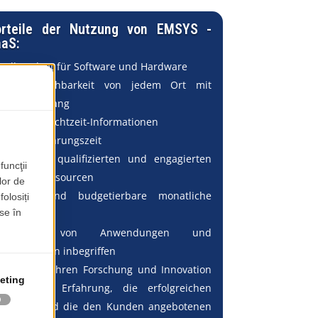
orteile der Nutzung von EMSYS -
aaS:
Null-Budget für Software und Hardware
7/24 Erreichbarkeit von jedem Ort mit
Internetzugang
Zugang zu Echtzeit-Informationen
kurze Einführungszeit
Zugang zu qualifizierten und engagierten
Support-Ressourcen
niedrige und budgetierbare monatliche
Kosten
Wartung von Anwendungen und
Datenbanken inbegriffen
Die in 20 Jahren Forschung und Innovation
gewonnene Erfahrung, die erfolgreichen
Projekte und die den Kunden angebotenen