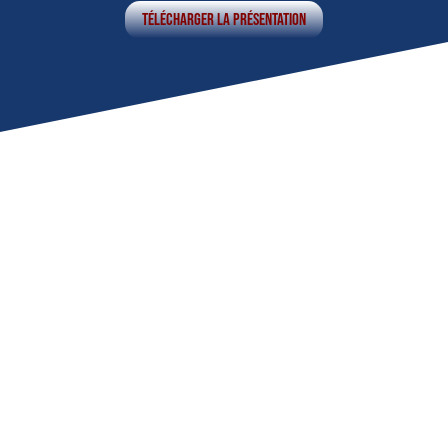
Télécharger la présentation
SOLUTION
TOUT-EN-UN
Pour divers
secteurs
Organisations publiques et
privées
Holdings et sociétés
Organismes
départementaux