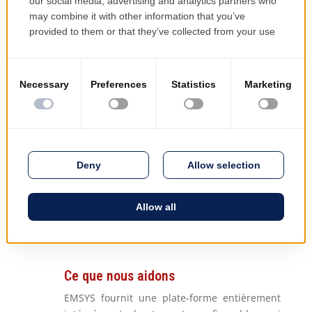
d'appareils mobiles
Calcul des coûts réels et standard
Analyse des coûts estimés par rapport
aux coûts réels par structure de
production
EMSYS apporte structure, agilité et
maîtrise des coûts à la production
alimentaire, permettant ainsi aux
producteurs de rester conformes,
efficaces et compétitifs dans un secteur
où chaque seconde et chaque gramme
comptent.
Ce que nous aidons
EMSYS fournit une plate-forme entièrement