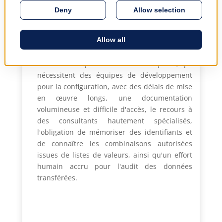
...est de proposer une approche totalement
différente de celle de la concurrence. En ce
sens, le système intégré EMSYS - Enterprise
Management SYStem - va au-delà et se
distingue totalement des applications
construites à partir de modules séparés, qui
nécessitent des équipes de développement
pour la configuration, avec des délais de mise
en œuvre longs, une documentation
volumineuse et difficile d'accès, le recours à
des consultants hautement spécialisés,
l'obligation de mémoriser des identifiants et
de connaître les combinaisons autorisées
issues de listes de valeurs, ainsi qu'un effort
humain accru pour l'audit des données
transférées.