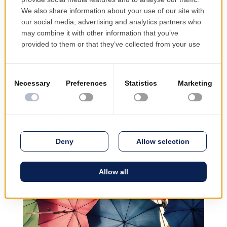
PRODINF Software @ eCom Genève 2016
19 mai 2016
PRODINF Software au salon international eCom
Geneve 2016 b3lineicon|b3icon-paper-plane|
|Paper Plane PRODINF Software au salon eCom
Genève 2016 PRODINF Software a participé au salon
international eCom Geneve 2016, du 26 au 27 avril
2016, qui s'est tenu à Palexpo....